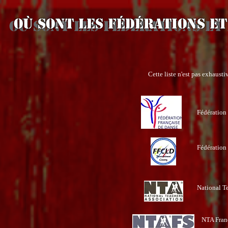
OÙ SONT LES FÉDÉRATIONS et
OÙ SONT LES FÉDÉRATIONS et
Cette liste n'est pas exhausti
Fédération
Fédération
National Te
NTA Fran