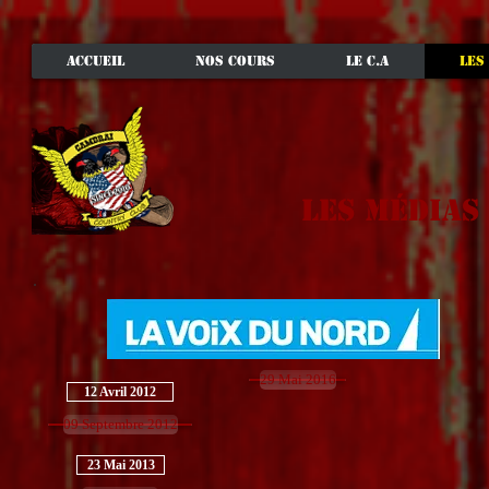
ACCUEIL
NOS COURS
LE C.A
LES
les mÉdias
29 Mai 2016
12 Avril 2012
09 Septembre 2012
23 Mai 2013